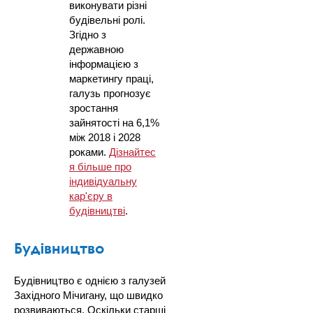
виконувати різні
будівельні ролі.
Згідно з
державною
інформацією з
маркетингу праці,
галузь прогнозує
зростання
зайнятості на 6,1%
між 2018 і 2028
роками.
Дізнайтес
я більше про
індивідуальну
кар'єру в
будівництві
.
Будівництво
Будівництво є однією з галузей
Західного Мічигану, що швидко
розвиваються. Оскільки старші