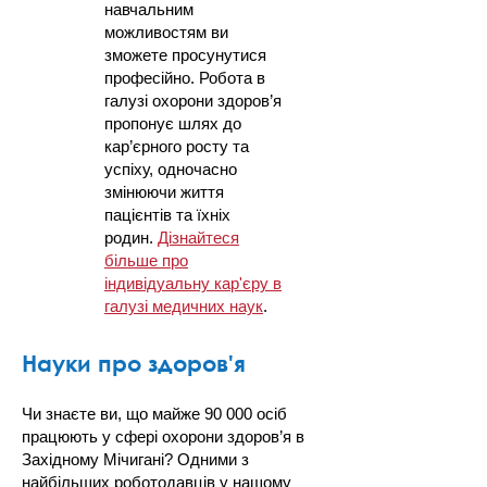
навчальним
можливостям ви
зможете просунутися
професійно. Робота в
галузі охорони здоров’я
пропонує шлях до
кар’єрного росту та
успіху, одночасно
змінюючи життя
пацієнтів та їхніх
родин.
Дізнайтеся
більше про
індивідуальну кар'єру в
галузі медичних наук
.
Науки про здоров'я
Чи знаєте ви, що майже 90 000 осіб
працюють у сфері охорони здоров’я в
Західному Мічигані? Одними з
найбільших роботодавців у нашому