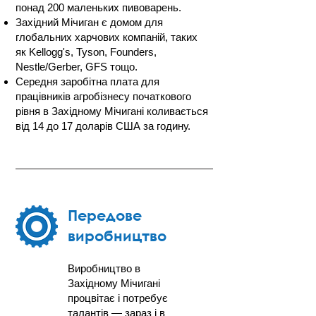
понад 200 маленьких пивоварень.
Західний Мічиган є домом для
глобальних харчових компаній, таких
як Kellogg's, Tyson, Founders,
Nestle/Gerber, GFS тощо.
Середня заробітна плата для
працівників агробізнесу початкового
рівня в Західному Мічигані коливається
від 14 до 17 доларів США за годину.
Передове
виробництво
Виробництво в
Західному Мічигані
процвітає і потребує
талантів — зараз і в