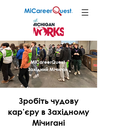
MiCareerQuest
Західний Мічиган
Зробіть чудову
кар’єру в Західному
Мічигані