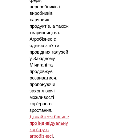
ферм,
переробників і
виробників
харчових
продуктів, а також
тваринництва.
Агробізнес є
однією з п’яти
провідних галузей
у Західному
Мічигані та
продовжує
розвиватися,
пропонуючи
захоплюючі
можливості
кар’єрного
зростання.​
Дізнайтеся більше
про індивідуальну
кар’єру в
агробізнесі
.