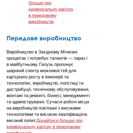
більше про
індивідуальну кар’єру
в передовому
виробництві
.
Передове виробництво
Виробництво в Західному Мічигані
процвітає і потребує талантів — зараз і
в майбутньому. Галузь пропонує
широкий спектр можливостей для
кар’єрного росту в інженерії та
технологіях, виробництві, логістиці та
дистрибуції, технічному обслуговуванні,
монтажі та ремонті, бізнесі, менеджменті
та адмініструванні. Сучасні робочі місця
на виробництві пов’язані з високими
технологіями та високою кваліфікацією.
високий попит.
Дізнайтеся більше про
індивідуальну кар’єру в передовому
виробництві
.