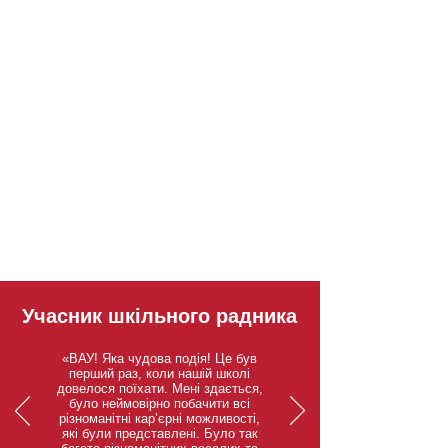
УНІКАЛЬНИЙ ДОСВІД
ДОСЛІДЖЕННЯ КАР'ЄРИ
MiCareerQuest пропонує учням
середньої та старшої школи
Західного Мічигану можливість
дізнатися про кар’єру в
затребуваних галузях нашого
регіону через інтерактивний досвід
роботи з місцевими
роботодавцями.
Учасник шкільного радника
«ВАУ! Яка чудова подія! Це був
перший раз, коли нашій школі
довелося поїхати. Мені здається,
було неймовірно побачити всі
різноманітні кар’єрні можливості,
які були представлені. Було так