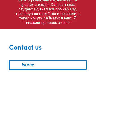
багато різноманітних веселих та
цікавих заходів! Кілька наших
студенти дізналися про кар’єру,
про існування якої вони не знали, і
тепер хочуть займатися нею. Я
вважаю це перемогою!»
Contact us
Submit