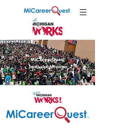
MiCareerQuest
Західний Мічиган