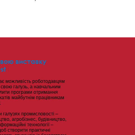
вою виставку
st
ає можливість роботодавцям
свою галузь, а навчальним
лити програми отримання
катів майбутнім працівникам
.
и галузях промисловості –
во, агробізнес, будівництво,
нформаційні технології –
об створити практичні