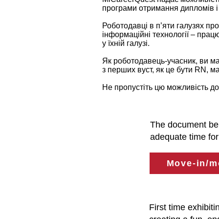
програми отримання дипломів і 
Роботодавці в п’яти галузях пр
інформаційні технології – працю
у їхній галузі.
Як роботодавець-учасник, ви ма
з перших вуст, як це бути RN, 
Не пропустіть цю можливість доп
The document belo
adequate time for
Move-in/m
First time exhibit