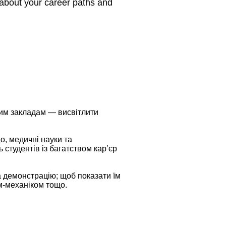
about your career paths and
им закладам — висвітлити
о, медичні науки та
 студентів із багатством кар’єр
а демонстрацію; щоб показати їм
м-механіком тощо.