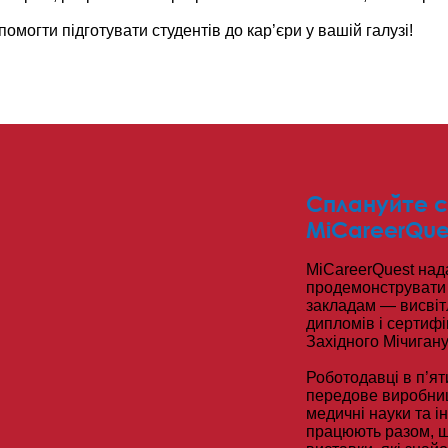
омогти підготувати студентів до кар’єри у вашій галузі!
Сплануйте с
MiCareerQue
MiCareerQuest над
продемонструвати 
закладам — висвіт
дипломів і сертифі
Західного Мічигану
Роботодавці в п’ят
передове виробницт
медичні науки та і
працюють разом, щ