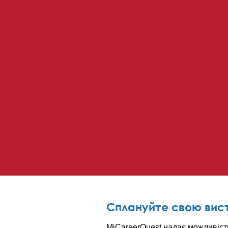
Сплануйте свою вист
MiCareerQuest надає можливіст