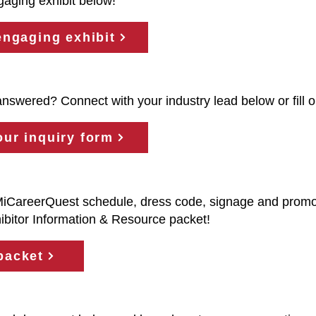
gaging exhibit below!
engaging exhibit
nswered? Connect with your industry lead below or fill o
ur inquiry form
MiCareerQuest schedule, dress code, signage and promo
ibitor Information & Resource packet!
packet