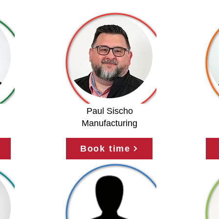
Paul Sischo
Manufacturing
Book time