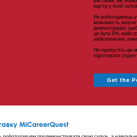
виставки, які знай
кар’єр у їхній галузі
Як роботодавець-у
можливість залучит
демонстрацію; щоб 
це бути RN, майст
забезпечення, інж
Не пропустіть цю 
підготувати студент
Get the 
авку MiCareerQuest
ь роботодавцям продемонструвати свою галузь, а навчальн