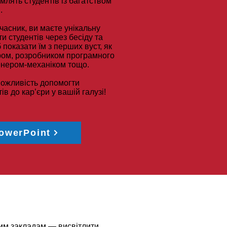
омлять студентів із багатством
.
часник, ви маєте унікальну
и студентів через бесіду та
показати їм з перших вуст, як
ром, розробником програмного
енером-механіком тощо.
можливість допомогти
ів до кар’єри у вашій галузі!
PowerPoint
им закладам — висвітлити