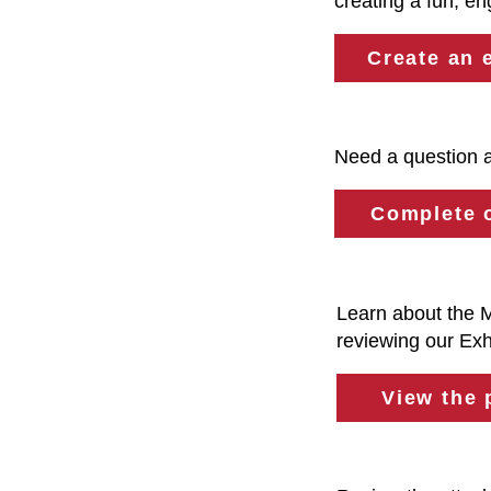
creating a fun, en
Create an 
Need a question a
Complete o
Learn about the 
reviewing our Exh
View the 