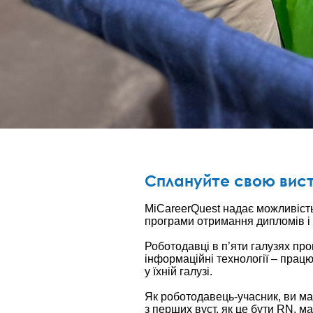
Сплануйте свою вист
MiCareerQuest надає можливіст
програми отримання дипломів і 
Роботодавці в п’яти галузях про
інформаційні технології – працю
у їхній галузі.
Як роботодавець-учасник, ви ма
з перших вуст, як це бути RN, 