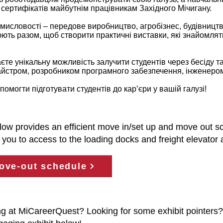
сертифікатів майбутнім працівникам Західного Мічигану.
омисловості – передове виробництво, агробізнес, будівництв
ють разом, щоб створити практичні виставки, які знайомлять
єте унікальну можливість залучити студентів через бесіду т
майстром, розробником програмного забезпечення, інженеро
омогти підготувати студентів до кар’єри у вашій галузі!
w provides an efficient move in/set up and move out sc
 you to access to the loading docks and freight elevator
ove-out schedule
ing at MiCareerQuest? Looking for some exhibit pointers?