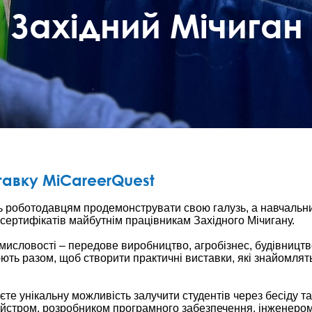
Західний Мічиган
авку MiCareerQuest
ь роботодавцям продемонструвати свою галузь, а навчальн
сертифікатів майбутнім працівникам Західного Мічигану.
мисловості – передове виробництво, агробізнес, будівництв
ють разом, щоб створити практичні виставки, які знайомлять
єте унікальну можливість залучити студентів через бесіду т
майстром, розробником програмного забезпечення, інженеро