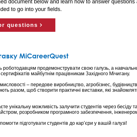
hed document below and learn how to answer questions 
ed to go into your fields.
or questions
авку MiCareerQuest
ь роботодавцям продемонструвати свою галузь, а навчальн
сертифікатів майбутнім працівникам Західного Мічигану.
омисловості – передове виробництво, агробізнес, будівництв
ють разом, щоб створити практичні виставки, які знайомлять
єте унікальну можливість залучити студентів через бесіду т
майстром, розробником програмного забезпечення, інженеро
омогти підготувати студентів до кар’єри у вашій галузі!