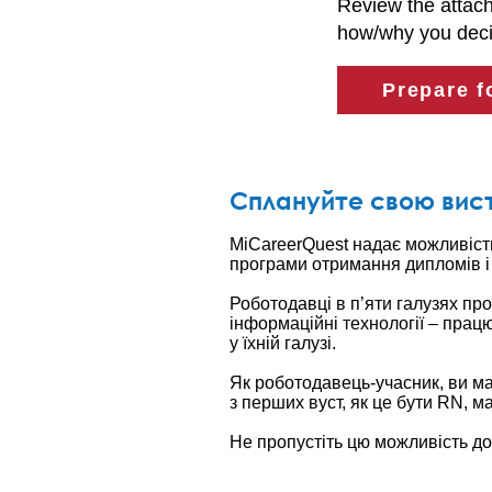
Review the attac
how/why you decid
Prepare f
Сплануйте свою вист
MiCareerQuest надає можливіст
програми отримання дипломів і 
Роботодавці в п’яти галузях пр
інформаційні технології – працю
у їхній галузі.
Як роботодавець-учасник, ви ма
з перших вуст, як це бути RN, 
Не пропустіть цю можливість доп