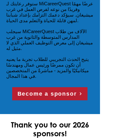
ستوفر رعايتك لـ MiCareerQuest عرضًا مهمًا
وفريدًا من نوعه لفرص العمل في غرب
ميشيغان. سيؤكد دعمك التزامك بإعداد شبابنا
لمهن قابلة للحياة والتعلم مدى الحياة.
سيجلب MiCareerQuest الآلاف من طلاب
المدارس المتوسطة والثانوية من غرب
ميشيغان إلى معرض التوظيف العملي الذي لا
مثيل له.
يتيح الحدث التجريبي للطلاب تجربة ما يعنيه
أن تكون ممرضًا ورئيس عمال ومهندسًا
ميكانيكيًا والمزيد - مباشرةً من المتخصصين
في هذا المجال.
Become a sponsor
Thank you to our 2026
sponsors!