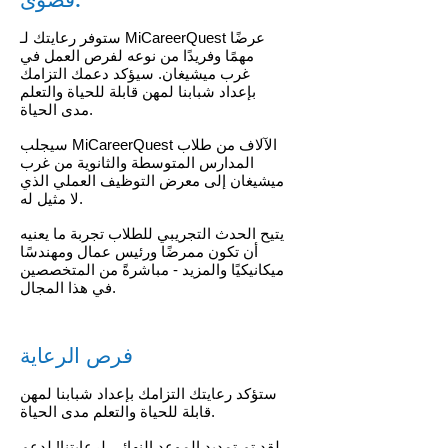
ستوفر رعايتك لـ MiCareerQuest عرضًا
مهمًا وفريدًا من نوعه لفرص العمل في
غرب ميشيغان. سيؤكد دعمك التزامك
بإعداد شبابنا لمهن قابلة للحياة والتعلم
مدى الحياة.
سيجلب MiCareerQuest الآلاف من طلاب
المدارس المتوسطة والثانوية من غرب
ميشيغان إلى معرض التوظيف العملي الذي
لا مثيل له.
يتيح الحدث التجريبي للطلاب تجربة ما يعنيه
أن تكون ممرضًا ورئيس عمال ومهندسًا
ميكانيكيًا والمزيد - مباشرةً من المتخصصين
في هذا المجال.
فرص الرعاية
ستؤكد رعايتك التزامك بإعداد شبابنا لمهن
قابلة للحياة والتعلم مدى الحياة.
لقد تم تمديد الموعد النهائي لرعايتنا! لدعم