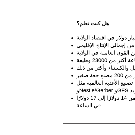
هل كنت تعلم؟
لمية مثل Kellogg's وTyson وFounders
يتراوح متوسط الأجر للعاملين في مجال الأعمال الزراعية المبتدئين في غرب ميشيغان من 14 دولارًا إلى 17 دولارًا
في الساعة.