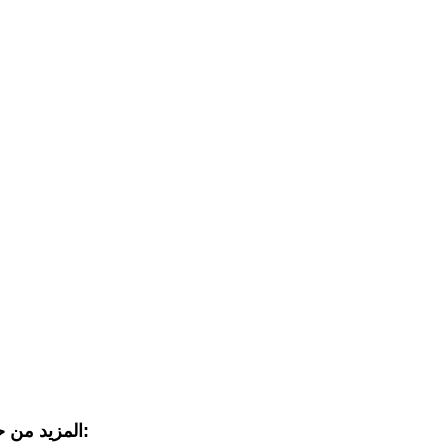
المزيد من حقائق التصنيع في ميشيغان: