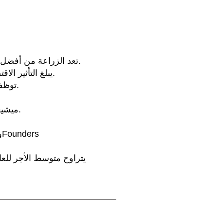
تعد الزراعة من أفضل 5 صناعات اقتصاديًا في ولاية ميشيغان وتساهم بمبلغ 104.7 مليار دولار في اقتصاد الولاية.
يبلغ التأثير الاقتصادي لهذه الصناعة في غرب ميشيغان أكثر من 70 مليار دولار من إجمالي الإنتاج الإقليمي.
توظف الأعمال الزراعية أكثر من 900000 شخص، ويشكلون 22٪ من القوى العاملة في الولاية.
ميشيغان هي الرائدة في البلاد في إنتاج الهليون والكرز والخيار للتخليل والكستناء وأكثر من ذلك.