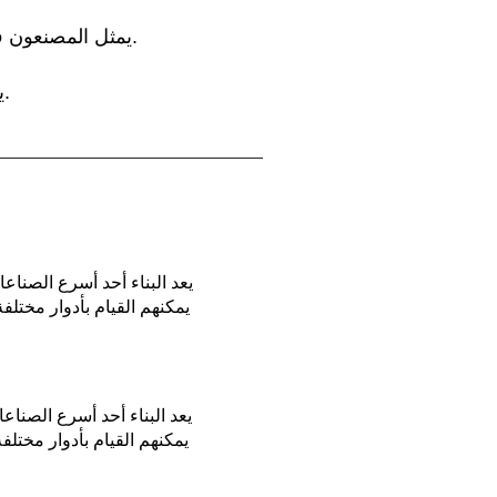
يمثل المصنعون في ميشيغان 19.38% من إجمالي الإنتاج في الولاية، ويوظفون 14.24% من القوى العاملة.
يوجد 630.000 موظف تصنيع في ميشيغان بمتوسط تعويض سنوي قدره 79.320.10 دولارًا.
يعد البناء أحد أسرع الصناع
يعد البناء أحد أسرع الصناع