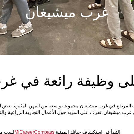
غرب ميشيغان
ى وظيفة رائعة في غر
 المرتفع في غرب ميشيغان مجموعة واسعة من المهن المثيرة. بغض ا
غرب ميشيغان. تعرف على المزيد حول الأعمال التجارية الزراعية والتصن
لتبدأ في استكشاف حياتك المهنية!
MiCareerCompass
لست متأ