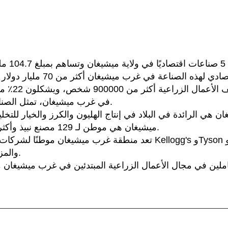
في غرب ميشيغان، تمثل الصناعة أكثر من 23000 وظيفة.
ميشيغان هي موطن لـ 129 مصنع نبيذ وأكثر من 200 مصنع جعة صغير.
تعد منطقة غرب ميشيغان موطنًا لشركات تصنيع الأغذية العا
وNestle/Gerber وGFS والمزيد.