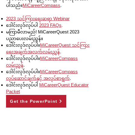
ပါသည်။
MiCareerCompass
.
2023 သင်ကြားရေးဆရာ Webinar
ဒေါင်းလုဒ်လုပ်ပါ
2023 FAQs
.
မကြာမီလာမည်! MiCareerQuest 2023
ပညာပေးလမ်းညွှန်။
ဒေါင်းလုဒ်လုပ်ပါ။
MiCareerQuest သင်ကြား
ရေးအချက်အလက်လမ်းညွှန်
.
ဒေါင်းလုဒ်လုပ်ပါ။
MiCareerCompass
လမ်းညွှန်
.
ဒေါင်းလုဒ်လုပ်ပါ။
MiCareerCompass
လုပ်ဆောင်ချက်နှင့် အလုပ်စာရွက်
.
ဒေါင်းလုဒ်လုပ်ပါ
MiCareerQuest Educator
Packet
Get the PowerPoint