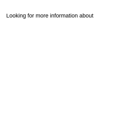
Looking for more information about
MiCareerQuest? Take a look at our
educator info and resource packet
below!
Educator info & resource packet
​Have a question about
MiCareerQuest? View the
document below to see a list of our
most frequently asked questions.