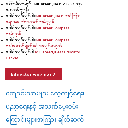
မကြာမီလာမည်! MiCareerQuest 2023 ပညာ
ပေးလမ်းညွှန်။
ဒေါင်းလုဒ်လုပ်ပါ။
MiCareerQuest သင်ကြား
ရေးအချက်အလက်လမ်းညွှန်
.
ဒေါင်းလုဒ်လုပ်ပါ။
MiCareerCompass
လမ်းညွှန်
.
ဒေါင်းလုဒ်လုပ်ပါ။
MiCareerCompass
လုပ်ဆောင်ချက်နှင့် အလုပ်စာရွက်
.
ဒေါင်းလုဒ်လုပ်ပါ
MiCareerQuest Educator
Packet
Educator webinar
ကျောင်းသားများ လေ့ကျင့်ရေး၊
ပညာရေးနှင့် အသက်မွေးဝမ်း
ကြောင်းများအကြား ချိတ်ဆက်