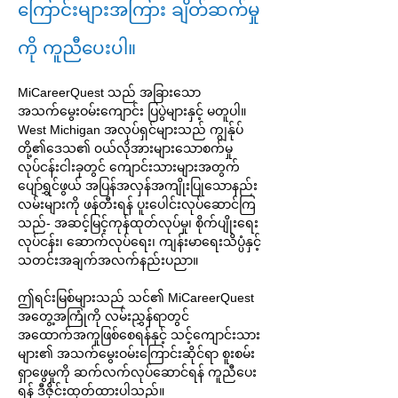
ကြောင်းများအကြား ချိတ်ဆက်မှု
ကို ကူညီပေးပါ။
MiCareerQuest သည် အခြားသော
အသက်မွေးဝမ်းကျောင်း ပြပွဲများနှင့် မတူပါ။
West Michigan အလုပ်ရှင်များသည် ကျွန်ုပ်
တို့၏ဒေသ၏ ၀ယ်လိုအားများသောစက်မှု
လုပ်ငန်းငါးခုတွင် ကျောင်းသားများအတွက်
ပျော်ရွှင်ဖွယ် အပြန်အလှန်အကျိုးပြုသောနည်း
လမ်းများကို ဖန်တီးရန် ပူးပေါင်းလုပ်ဆောင်ကြ
သည်- အဆင့်မြင့်ကုန်ထုတ်လုပ်မှု၊ စိုက်ပျိုးရေး
လုပ်ငန်း၊ ဆောက်လုပ်ရေး၊ ကျန်းမာရေးသိပ္ပံနှင့်
သတင်းအချက်အလက်နည်းပညာ။
ဤရင်းမြစ်များသည် သင်၏ MiCareerQuest
အတွေ့အကြုံကို လမ်းညွှန်ရာတွင်
အထောက်အကူဖြစ်စေရန်နှင့် သင့်ကျောင်းသား
များ၏ အသက်မွေးဝမ်းကြောင်းဆိုင်ရာ စူးစမ်း
ရှာဖွေမှုကို ဆက်လက်လုပ်ဆောင်ရန် ကူညီပေး
ရန် ဒီဇိုင်းထုတ်ထားပါသည်။