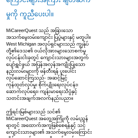
မှုကို ကူညီပေးပါ။
MiCareerQuest သည် အခြားသော
အသက်မွေးဝမ်းကျောင်း ပြပွဲများနှင့် မတူပါ။
West Michigan အလုပ်ရှင်များသည် ကျွန်ုပ်
တို့၏ဒေသ၏ ၀ယ်လိုအားများသောစက်မှု
လုပ်ငန်းငါးခုတွင် ကျောင်းသားများအတွက်
ပျော်ရွှင်ဖွယ် အပြန်အလှန်အကျိုးပြုသော
နည်းလမ်းများကို ဖန်တီးရန် ပူးပေါင်း
လုပ်ဆောင်ကြသည်- အဆင့်မြင့်
ကုန်ထုတ်လုပ်မှု၊ စိုက်ပျိုးရေးလုပ်ငန်း၊
ဆောက်လုပ်ရေး၊ ကျန်းမာရေးသိပ္ပံနှင့်
သတင်းအချက်အလက်နည်းပညာ။
ဤရင်းမြစ်များသည် သင်၏
MiCareerQuest အတွေ့အကြုံကို လမ်းညွှန်
ရာတွင် အထောက်အကူဖြစ်စေရန်နှင့် သင့်
ကျောင်းသားများ၏ အသက်မွေးဝမ်းကြောင်း