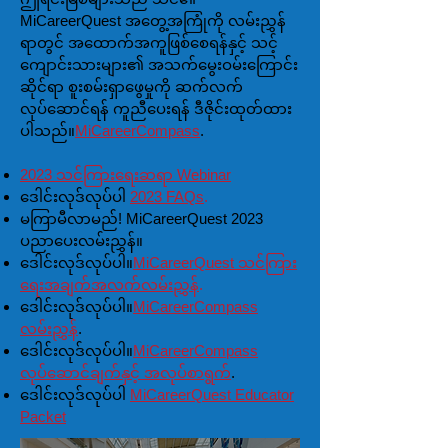
MiCareerQuest အတွေ့အကြုံကို လမ်းညွှန်
ရာတွင် အထောက်အကူဖြစ်စေရန်နှင့် သင့်
ကျောင်းသားများ၏ အသက်မွေးဝမ်းကြောင်း
ဆိုင်ရာ စူးစမ်းရှာဖွေမှုကို ဆက်လက်
လုပ်ဆောင်ရန် ကူညီပေးရန် ဒီဇိုင်းထုတ်ထား
ပါသည်။
MiCareerCompass
.
2023 သင်ကြားရေးဆရာ Webinar
ဒေါင်းလုဒ်လုပ်ပါ
2023 FAQs
.
မကြာမီလာမည်! MiCareerQuest 2023
ပညာပေးလမ်းညွှန်။
ဒေါင်းလုဒ်လုပ်ပါ။
MiCareerQuest သင်ကြား
ရေးအချက်အလက်လမ်းညွှန်
.
ဒေါင်းလုဒ်လုပ်ပါ။
MiCareerCompass
လမ်းညွှန်
.
ဒေါင်းလုဒ်လုပ်ပါ။
MiCareerCompass
လုပ်ဆောင်ချက်နှင့် အလုပ်စာရွက်
.
ဒေါင်းလုဒ်လုပ်ပါ
MiCareerQuest Educator
Packet