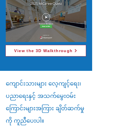
View the 3D Walkthrough
ကျောင်းသားများ လေ့ကျင့်ရေး၊
ပညာရေးနှင့် အသက်မွေးဝမ်း
ကြောင်းများအကြား ချိတ်ဆက်မှု
ကို ကူညီပေးပါ။