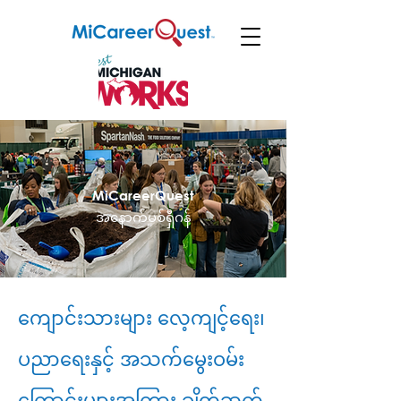
MiCareerQuest
အနောက်မစ်ရှီဂန်
ကျောင်းသားများ လေ့ကျင့်ရေး၊
ပညာရေးနှင့် အသက်မွေးဝမ်း
ကြောင်းများအကြား ချိတ်ဆက်