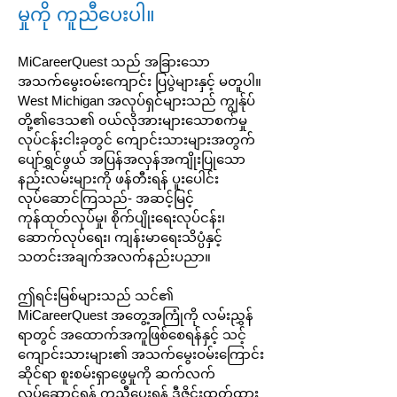
မှုကို ကူညီပေးပါ။
MiCareerQuest သည် အခြားသော
အသက်မွေးဝမ်းကျောင်း ပြပွဲများနှင့် မတူပါ။
West Michigan အလုပ်ရှင်များသည် ကျွန်ုပ်
တို့၏ဒေသ၏ ၀ယ်လိုအားများသောစက်မှု
လုပ်ငန်းငါးခုတွင် ကျောင်းသားများအတွက်
ပျော်ရွှင်ဖွယ် အပြန်အလှန်အကျိုးပြုသော
နည်းလမ်းများကို ဖန်တီးရန် ပူးပေါင်း
လုပ်ဆောင်ကြသည်- အဆင့်မြင့်
ကုန်ထုတ်လုပ်မှု၊ စိုက်ပျိုးရေးလုပ်ငန်း၊
ဆောက်လုပ်ရေး၊ ကျန်းမာရေးသိပ္ပံနှင့်
သတင်းအချက်အလက်နည်းပညာ။
ဤရင်းမြစ်များသည် သင်၏
MiCareerQuest အတွေ့အကြုံကို လမ်းညွှန်
ရာတွင် အထောက်အကူဖြစ်စေရန်နှင့် သင့်
ကျောင်းသားများ၏ အသက်မွေးဝမ်းကြောင်း
ဆိုင်ရာ စူးစမ်းရှာဖွေမှုကို ဆက်လက်
လုပ်ဆောင်ရန် ကူညီပေးရန် ဒီဇိုင်းထုတ်ထား