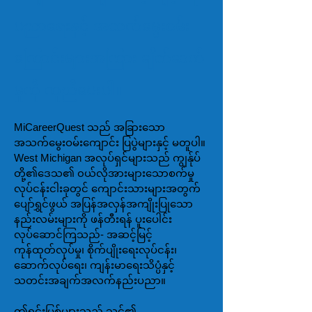
ပညာရေးနှင့် အသက်မွေးဝမ်း
ကြောင်းများအကြား ချိတ်ဆက်
မှုကို ကူညီပေးပါ။
MiCareerQuest သည် အခြားသော
အသက်မွေးဝမ်းကျောင်း ပြပွဲများနှင့် မတူပါ။
West Michigan အလုပ်ရှင်များသည် ကျွန်ုပ်
တို့၏ဒေသ၏ ၀ယ်လိုအားများသောစက်မှု
လုပ်ငန်းငါးခုတွင် ကျောင်းသားများအတွက်
ပျော်ရွှင်ဖွယ် အပြန်အလှန်အကျိုးပြုသော
နည်းလမ်းများကို ဖန်တီးရန် ပူးပေါင်း
လုပ်ဆောင်ကြသည်- အဆင့်မြင့်
ကုန်ထုတ်လုပ်မှု၊ စိုက်ပျိုးရေးလုပ်ငန်း၊
ဆောက်လုပ်ရေး၊ ကျန်းမာရေးသိပ္ပံနှင့်
သတင်းအချက်အလက်နည်းပညာ။
ဤရင်းမြစ်များသည် သင်၏