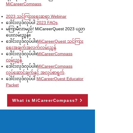
MiCareerCompass
.
2023 သင်ကြားရေးဆရာ Webinar
ဒေါင်းလုဒ်လုပ်ပါ
2023 FAQs
.
မကြာမီလာမည်! MiCareerQuest 2023 ပညာ
ပေးလမ်းညွှန်။
ဒေါင်းလုဒ်လုပ်ပါ။
MiCareerQuest သင်ကြား
ရေးအချက်အလက်လမ်းညွှန်
.
ဒေါင်းလုဒ်လုပ်ပါ။
MiCareerCompass
လမ်းညွှန်
.
ဒေါင်းလုဒ်လုပ်ပါ။
MiCareerCompass
လုပ်ဆောင်ချက်နှင့် အလုပ်စာရွက်
.
ဒေါင်းလုဒ်လုပ်ပါ
MiCareerQuest Educator
Packet
What is MiCareerCompass?
ကျောင်းသားများ လေ့ကျင့်ရေး၊