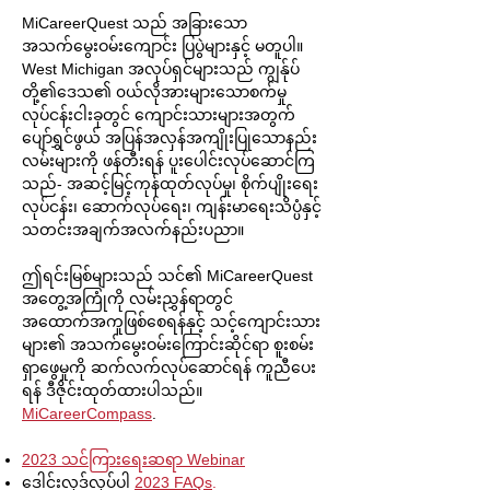
MiCareerQuest သည် အခြားသော
အသက်မွေးဝမ်းကျောင်း ပြပွဲများနှင့် မတူပါ။
West Michigan အလုပ်ရှင်များသည် ကျွန်ုပ်
တို့၏ဒေသ၏ ၀ယ်လိုအားများသောစက်မှု
လုပ်ငန်းငါးခုတွင် ကျောင်းသားများအတွက်
ပျော်ရွှင်ဖွယ် အပြန်အလှန်အကျိုးပြုသောနည်း
လမ်းများကို ဖန်တီးရန် ပူးပေါင်းလုပ်ဆောင်ကြ
သည်- အဆင့်မြင့်ကုန်ထုတ်လုပ်မှု၊ စိုက်ပျိုးရေး
လုပ်ငန်း၊ ဆောက်လုပ်ရေး၊ ကျန်းမာရေးသိပ္ပံနှင့်
သတင်းအချက်အလက်နည်းပညာ။
ဤရင်းမြစ်များသည် သင်၏ MiCareerQuest
အတွေ့အကြုံကို လမ်းညွှန်ရာတွင်
အထောက်အကူဖြစ်စေရန်နှင့် သင့်ကျောင်းသား
များ၏ အသက်မွေးဝမ်းကြောင်းဆိုင်ရာ စူးစမ်း
ရှာဖွေမှုကို ဆက်လက်လုပ်ဆောင်ရန် ကူညီပေး
ရန် ဒီဇိုင်းထုတ်ထားပါသည်။
MiCareerCompass
.
2023 သင်ကြားရေးဆရာ Webinar
ဒေါင်းလုဒ်လုပ်ပါ
2023 FAQs
.