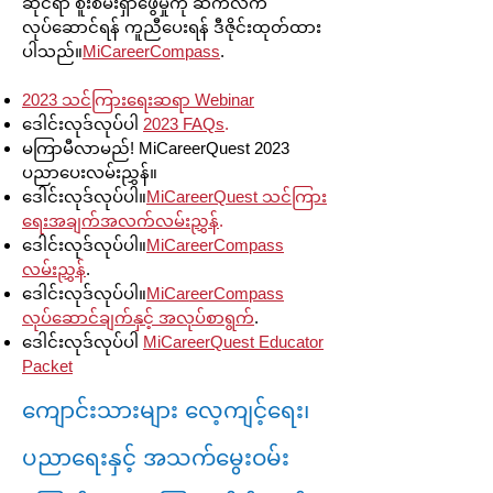
ဆိုင်ရာ စူးစမ်းရှာဖွေမှုကို ဆက်လက်
လုပ်ဆောင်ရန် ကူညီပေးရန် ဒီဇိုင်းထုတ်ထား
ပါသည်။
MiCareerCompass
.
2023 သင်ကြားရေးဆရာ Webinar
ဒေါင်းလုဒ်လုပ်ပါ
2023 FAQs
.
မကြာမီလာမည်! MiCareerQuest 2023
ပညာပေးလမ်းညွှန်။
ဒေါင်းလုဒ်လုပ်ပါ။
MiCareerQuest သင်ကြား
ရေးအချက်အလက်လမ်းညွှန်
.
ဒေါင်းလုဒ်လုပ်ပါ။
MiCareerCompass
လမ်းညွှန်
.
ဒေါင်းလုဒ်လုပ်ပါ။
MiCareerCompass
လုပ်ဆောင်ချက်နှင့် အလုပ်စာရွက်
.
ဒေါင်းလုဒ်လုပ်ပါ
MiCareerQuest Educator
Packet
ကျောင်းသားများ လေ့ကျင့်ရေး၊
ပညာရေးနှင့် အသက်မွေးဝမ်း